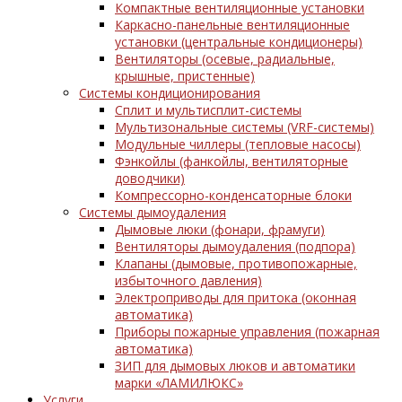
Компактные вентиляционные установки
Каркасно-панельные вентиляционные
установки (центральные кондиционеры)
Вентиляторы (осевые, радиальные,
крышные, пристенные)
Системы кондиционирования
Сплит и мультисплит-системы
Мультизональные системы (VRF-системы)
Модульные чиллеры (тепловые насосы)
Фэнкойлы (фанкойлы, вентиляторные
доводчики)
Компрессорно-конденсаторные блоки
Системы дымоудаления
Дымовые люки (фонари, фрамуги)
Вентиляторы дымоудаления (подпора)
Клапаны (дымовые, противопожарные,
избыточного давления)
Электроприводы для притока (оконная
автоматика)
Приборы пожарные управления (пожарная
автоматика)
ЗИП для дымовых люков и автоматики
марки «ЛАМИЛЮКС»
Услуги