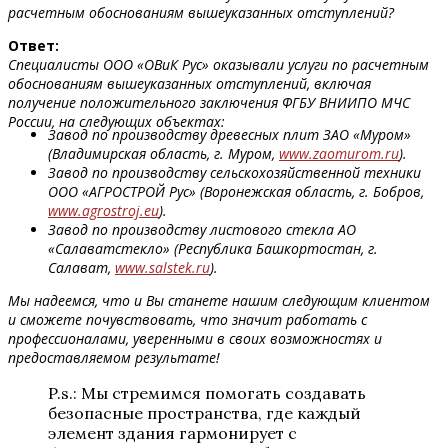
расчетным обоснованиям вышеуказанных отступлений?
Ответ:
Специалисты ООО «ОВиК Рус» оказывали услуги по расчетным
обоснованиям вышеуказанных отступлений, включая
получение положительного заключения ФГБУ ВНИИПО МЧС
России, на следующих объектах:
Завод по производству древесных плит ЗАО «Муром»
(Владимирская область, г. Муром,
www.zaomurom.ru
).
Завод по производству сельскохозяйственной техники
ООО «АГРОСТРОЙ Рус» (Воронежская область, г. Бобров,
www.agrostroj.eu
).
Завод по производству листового стекла АО
«Салаватстекло» (Республика Башкортостан, г.
Салават,
www.salstek.ru
).
Мы надеемся, что и Вы станете нашим следующим клиентом
и сможете почувствовать, что значит работать с
профессионалами, уверенными в своих возможностях и
предоставляемом результате!
P.s.: Мы стремимся помогать создавать
безопасные пространства, где каждый
элемент здания гармонирует с