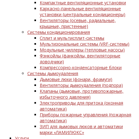
Компактные вентиляционные установки
Каркасно-панельные вентиляционные
установки (центральные кондиционеры)
Вентиляторы (осевые, радиальные,
крышные, пристенные)
Системы кондиционирования
Сплит и мультисплит-системы
Мультизональные системы (VRF-системы)
Модульные чиллеры (тепловые насосы)
Фэнкойлы (фанкойлы, вентиляторные
доводчики)
Компрессорно-конденсаторные блоки
Системы дымоудаления
Дымовые люки (фонари, фрамуги)
Вентиляторы дымоудаления (подпора)
Клапаны (дымовые, противопожарные,
избыточного давления)
Электроприводы для притока (оконная
автоматика)
Приборы пожарные управления (пожарная
автоматика)
ЗИП для дымовых люков и автоматики
марки «ЛАМИЛЮКС»
Услуги