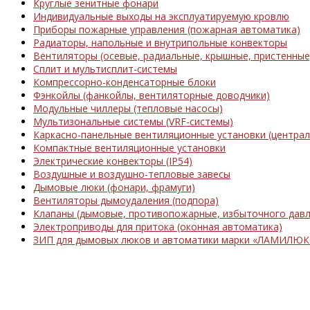
Круглые зенитные фонари
Индивидуальные выходы на эксплуатируемую кровлю
Приборы пожарные управления (пожарная автоматика)
Радиаторы, напольные и внутрипольные конвекторы
Вентиляторы (осевые, радиальные, крышные, пристенные
Сплит и мультисплит-системы
Компрессорно-конденсаторные блоки
Фэнкойлы (фанкойлы, вентиляторные доводчики)
Модульные чиллеры (тепловые насосы)
Мультизональные системы (VRF-системы)
Каркасно-панельные вентиляционные установки (центра
Компактные вентиляционные установки
Электрические конвекторы (IP54)
Воздушные и воздушно-тепловые завесы
Дымовые люки (фонари, фрамуги)
Вентиляторы дымоудаления (подпора)
Клапаны (дымовые, противопожарные, избыточного давл
Электроприводы для притока (оконная автоматика)
ЗИП для дымовых люков и автоматики марки «ЛАМИЛЮК