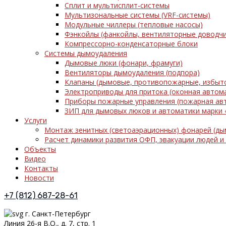
Сплит и мультисплит-системы
Мультизональные системы (VRF-системы)
Модульные чиллеры (тепловые насосы)
Фэнкойлы (фанкойлы, вентиляторные доводчи
Компрессорно-конденсаторные блоки
Системы дымоудаления
Дымовые люки (фонари, фрамуги)
Вентиляторы дымоудаления (подпора)
Клапаны (дымовые, противопожарные, избыт
Электроприводы для притока (оконная автом
Приборы пожарные управления (пожарная ав
ЗИП для дымовых люков и автоматики марк
Услуги
Монтаж зенитных (светоаэрационных) фонарей (ды
Расчет динамики развития ОФП, эвакуации людей и
Объекты
Видео
Контакты
Новости
+7 (812) 687-28-61
г. Санкт-Петербург
Линия 26-я В.О., д. 7, стр. 1