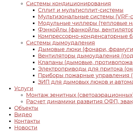
Системы кондиционирования
Сплит и мультисплит-системы
Мультизональные системы (VRF-
Модульные чиллеры (тепловые н
Фэнкойлы (фанкойлы, вентилято
Компрессорно-конденсаторные б
Системы дымоудаления
Дымовые люки (фонари, фрамуги
Вентиляторы дымоудаления (под
Клапаны (дымовые, противопожа
Электроприводы для притока (ок
Приборы пожарные управления (
ЗИП для дымовых люков и авто
Услуги
Монтаж зенитных (светоаэрационных
Расчет динамики развития ОФП, эва
Объекты
Видео
Контакты
Новости