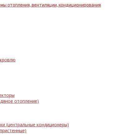
 кровлю
векторы
одяное отопление)
ки (центральные кондиционеры)
 пристенные)