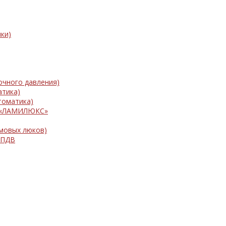
ки)
очного давления)
атика)
томатика)
и «ЛАМИЛЮКС»
мовых люков)
 ПДВ