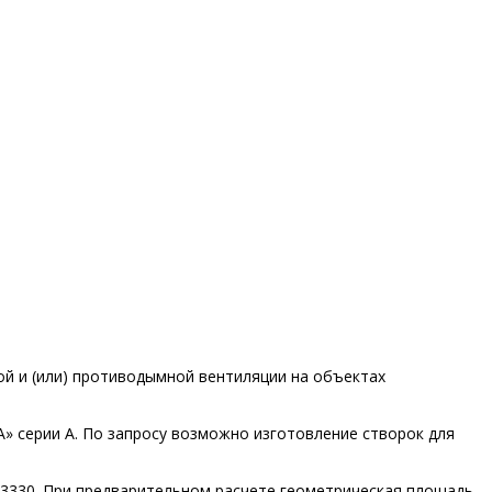
ой и (или) противодымной вентиляции на объектах
» серии A. По запросу возможно изготовление створок для
.13330. При предварительном расчете геометрическая площадь