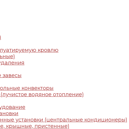
)
плуатируемую кровлю
ьные)
удаления
 завесы
польные конвекторы
(лучистое водяное отопление)
удование
ановки
нные установки (центральные кондиционеры)
е, крышные, пристенные)