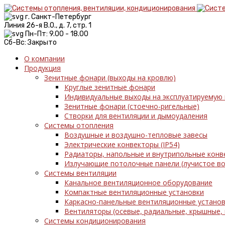
г. Санкт-Петербург
Линия 26-я В.О., д. 7, стр. 1
Пн-Пт: 9.00 - 18.00
Сб-Вс: Закрыто
О компании
Продукция
Зенитные фонари (выходы на кровлю)
Круглые зенитные фонари
Индивидуальные выходы на эксплуатируемую
Зенитные фонари (стоечно-ригельные)
Створки для вентиляции и дымоудаления
Системы отопления
Воздушные и воздушно-тепловые завесы
Электрические конвекторы (IP54)
Радиаторы, напольные и внутрипольные кон
Излучающие потолочные панели (лучистое в
Системы вентиляции
Канальное вентиляционное оборудование
Компактные вентиляционные установки
Каркасно-панельные вентиляционные установ
Вентиляторы (осевые, радиальные, крышные,
Системы кондиционирования