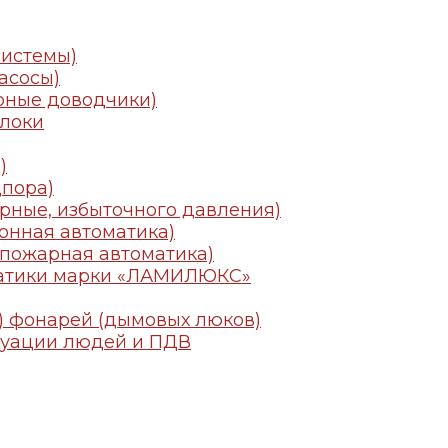
системы)
асосы)
рные доводчики)
локи
)
пора)
рные, избыточного давления)
онная автоматика)
пожарная автоматика)
матики марки «ЛАМИЛЮКС»
) фонарей (дымовых люков)
куации людей и ПДВ