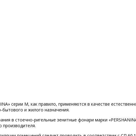
INA» серии M, как правило, применяются в качестве естественн
-бытового и жилого назначения.
ания в стоечно-ригельные зенитные фонари марки «PERSHANINA
о производителя.
ентиляции помещений следует проводить в соответствии с СП 60