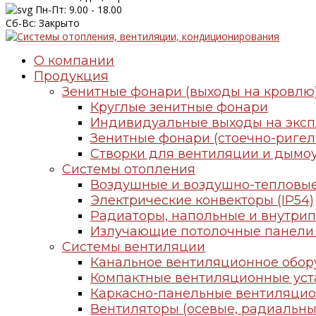
Пн-Пт: 9.00 - 18.00
Сб-Вс: Закрыто
О компании
Продукция
Зенитные фонари (выходы на кровлю
Круглые зенитные фонари
Индивидуальные выходы на экс
Зенитные фонари (стоечно-ригел
Створки для вентиляции и дымо
Системы отопления
Воздушные и воздушно-тепловые
Электрические конвекторы (IP54)
Радиаторы, напольные и внутри
Излучающие потолочные панели 
Системы вентиляции
Канальное вентиляционное обор
Компактные вентиляционные уст
Каркасно-панельные вентиляцио
Вентиляторы (осевые, радиальны